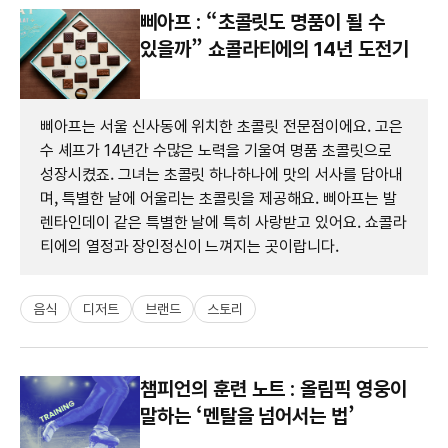
삐아프 : “초콜릿도 명품이 될 수
있을까” 쇼콜라티에의 14년 도전기
삐아프는 서울 신사동에 위치한 초콜릿 전문점이에요. 고은
수 셰프가 14년간 수많은 노력을 기울여 명품 초콜릿으로
성장시켰죠. 그녀는 초콜릿 하나하나에 맛의 서사를 담아내
며, 특별한 날에 어울리는 초콜릿을 제공해요. 삐아프는 발
렌타인데이 같은 특별한 날에 특히 사랑받고 있어요. 쇼콜라
티에의 열정과 장인정신이 느껴지는 곳이랍니다.
음식
디저트
브랜드
스토리
챔피언의 훈련 노트 : 올림픽 영웅이
말하는 ‘멘탈을 넘어서는 법’