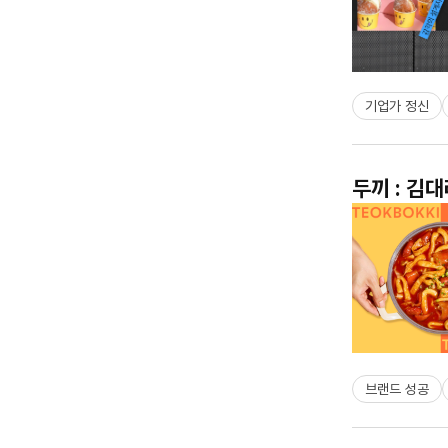
기업가 정신
두끼 : 김
브랜드 성공