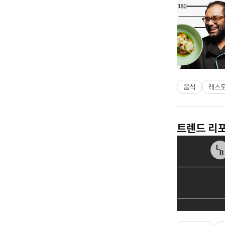
음식
레스
트렌드 리포