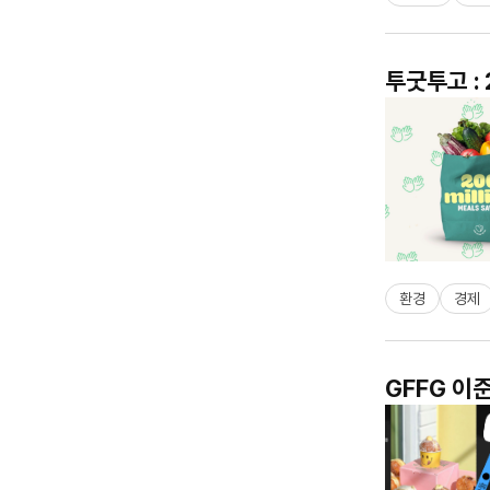
투굿투고 :
환경
경제
GFFG 이