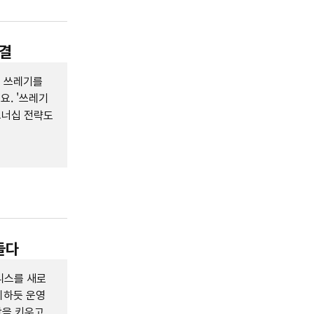
비결
물 쓰레기를
. '쓰레기
트너십 전략도
들다
니스를 새로
리하듯 운영
감을 키우고