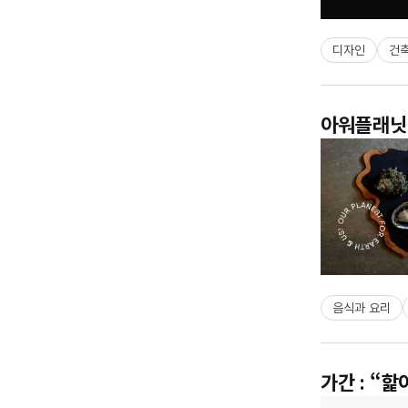
디자인
건
아워플래닛 
음식과 요리
가간 : “