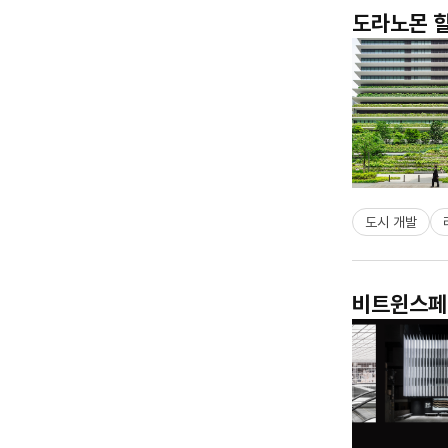
도라노몬 힐
도시 개발
비트윈스페이