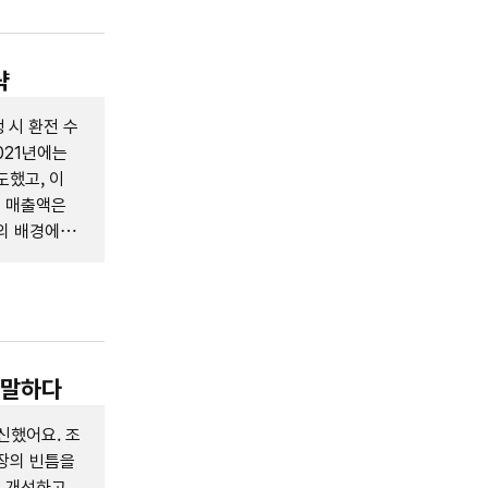
략
 시 환전 수
021년에는
도했고, 이
에 매출액은
공의 배경에는
, 그리고 차
 말하다
신했어요. 조
장의 빈틈을
를 개선하고