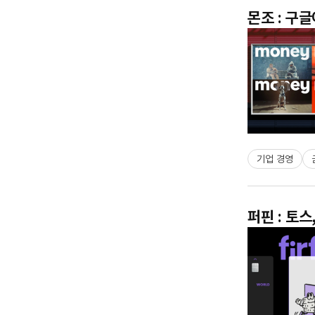
몬조 : 구
기업 경영
퍼핀 : 토