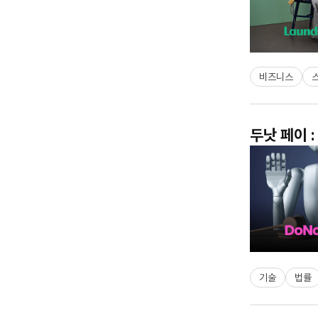
비즈니스
두낫 페이 
기술
법률