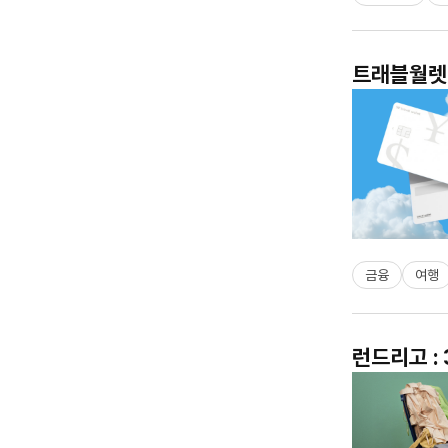
트래블월렛 
금융
여행
런드리고 :