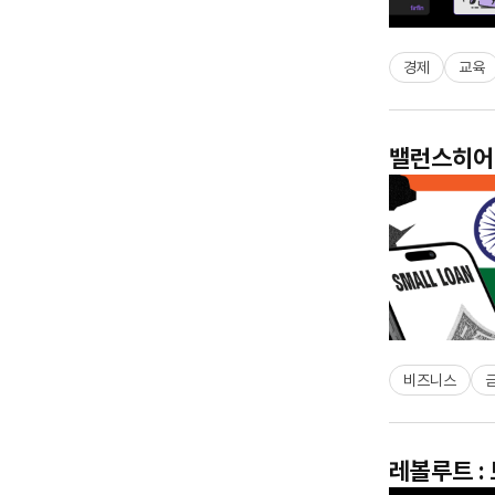
경제
교육
밸런스히어로
비즈니스
레볼루트 :