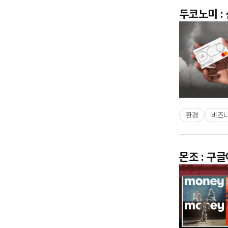
두코노미 :
환경
비즈
몬조 : 구