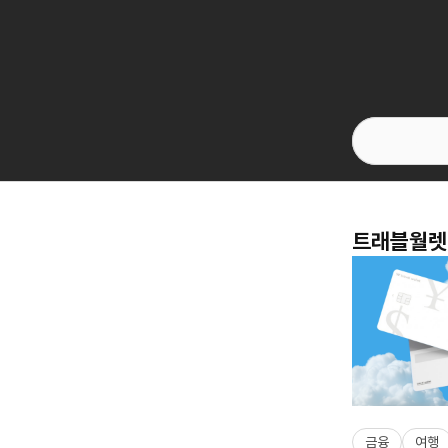
트래블월렛 
금융
여행