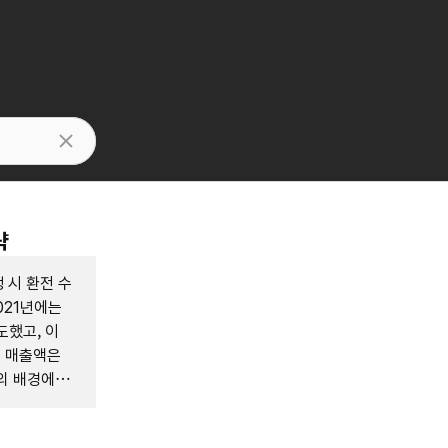
략
 시 환전 수
021년에는
도했고, 이
에 매출액은
공의 배경에는
, 그리고 차