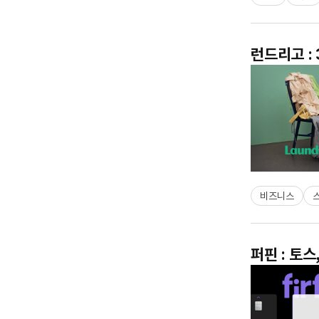
런드리고 :
비즈니스
퍼핀 : 토