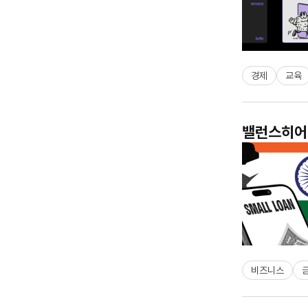
경제
교육
밸런스히어로
비즈니스