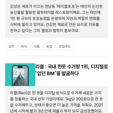
김성운 셰프가 이끄는 한남동 '테이블포포'는 태안의 신선한
농산물을 활용한 팜투테이블 레스토랑이에요. 그는 태안에
1만 평 규모의 포포농장을 운영하며 자연과 계절의 변화를
식탁에 올리고 있어요. 건강한 재료로 만든 요리로 치유를
전하고 싶다는 그의 열정과 철학이 돋보여요.
요리
외식
식품
농업
로컬푸드
리클 : 국내 헌옷 수거량 1위, 디지털로
‘없던 BM’을 발굴하다
리클(Recl)은 헌 옷을 디지털 방식으로 수거해 새로운 가치
를 창출하는 국내 선두 기업이에요. 1kg당 300원으로 헌 옷
을 수거해주고, 상태가 좋으면 더 높은 가격을 쳐줘요. 2021
년에 시작해 불과 3년 만에 매출과 투자 모두 급성장했어요.