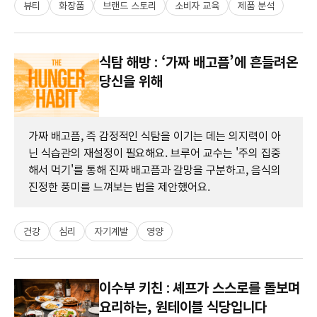
뷰티
화장품
브랜드 스토리
소비자 교육
제품 분석
식탐 해방 : ‘가짜 배고픔’에 흔들려온
당신을 위해
가짜 배고픔, 즉 감정적인 식탐을 이기는 데는 의지력이 아
닌 식습관의 재설정이 필요해요. 브루어 교수는 '주의 집중
해서 먹기'를 통해 진짜 배고픔과 갈망을 구분하고, 음식의
진정한 풍미를 느껴보는 법을 제안했어요.
건강
심리
자기계발
영양
이수부 키친 : 셰프가 스스로를 돌보며
요리하는, 원테이블 식당입니다