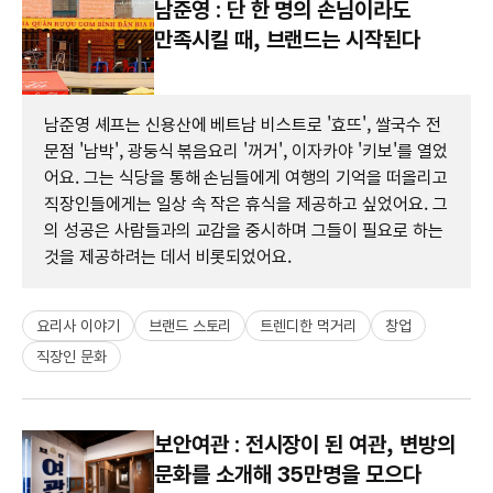
남준영 : 단 한 명의 손님이라도
만족시킬 때, 브랜드는 시작된다
남준영 셰프는 신용산에 베트남 비스트로 '효뜨', 쌀국수 전
문점 '남박', 광둥식 볶음요리 '꺼거', 이자카야 '키보'를 열었
어요. 그는 식당을 통해 손님들에게 여행의 기억을 떠올리고
직장인들에게는 일상 속 작은 휴식을 제공하고 싶었어요. 그
의 성공은 사람들과의 교감을 중시하며 그들이 필요로 하는
것을 제공하려는 데서 비롯되었어요.
요리사 이야기
브랜드 스토리
트렌디한 먹거리
창업
직장인 문화
보안여관 : 전시장이 된 여관, 변방의
문화를 소개해 35만명을 모으다