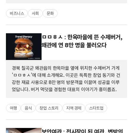
비즈니스
사회
문화
ㅁㅁㅎㅅ : 한옥마을에 뜬 수제버거,
왜관에 연 8만 명을 불러오다
경북 칠곡군 왜관읍의 한옥마을 옆에 위치한 수제버거 가게
'ㅁㅁㅎㅅ'에 대해 소개해요. 이곳은 독특한 창업 동기와 건
강한 재료 사용으로 8만 명의 방문객을 이끌며 성공을 이루
었답니다. 버거 먹덧을 경험한 대표의 이야기가 흥미롭죠.
여행
음식
창업 스토리
지역 경제
스타트업
보안여관 : 전시장이 된 여관, 변방의