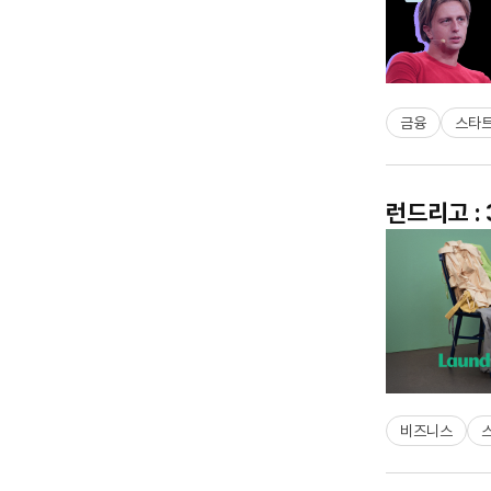
금융
스타
런드리고 :
비즈니스