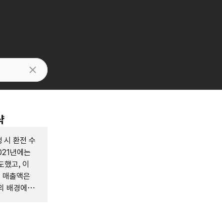
략
 시 환전 수
021년에는
도했고, 이
에 매출액은
공의 배경에는
, 그리고 차