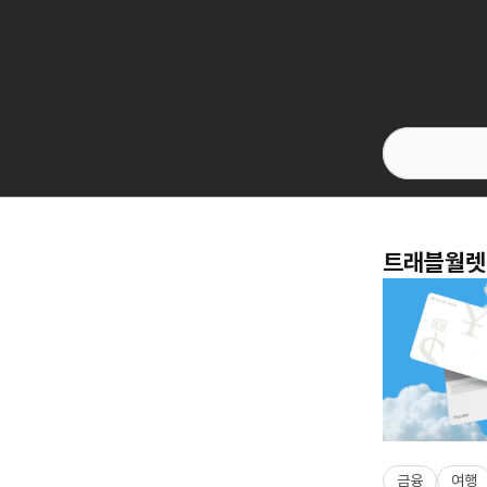
트래블월렛 
금융
여행