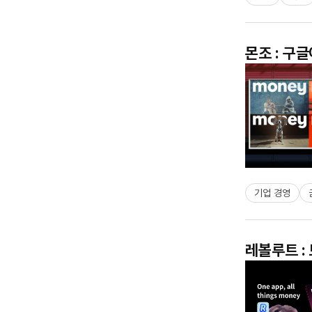
몬조 : 구
기업 경영
레볼루트 :