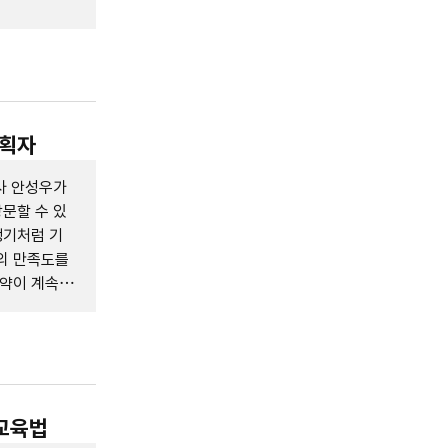
기획자
기사 안성우가
방문할 수 있
행기처럼 기
의 만족도를
예약이 계속
의 비결, 궁
융교육법