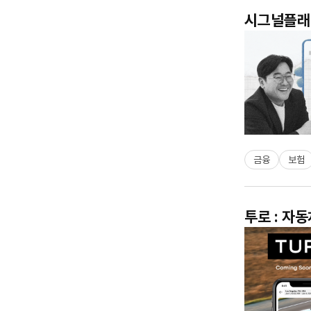
시그널플래너
금융
보험
투로 : 자