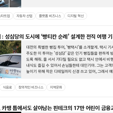
스타트업
자동차 산업
플랫폼 비즈니스
디지털 혁신
 : 성심당의 도시에 ‘빵티칸 순례’ 설계한 전직 여행 
대전의 특별한 빵집 투어, '빵택시'를 소개할게. 택시 
주도한 이 투어는 '성심당' 같은 인기 빵집들을 편하게 
도록 해줘. 줄 서서 기다릴 필요도 없고 택시 안에서 비
내식도 즐길 수 있어서 손님들한테 대인기야. 그는 고객
높이기 위해 작은 디테일까지 신경 쓰고 있어, 그래서 
꽉 차 있는 거야. 손님과 지역 빵집 모두를 만족시키는 그
금하지 않아?
식음료
창의적인 비즈니스
지역문화
스, 카뱅 틈에서도 살아남는 핀테크의 17만 어린이 금