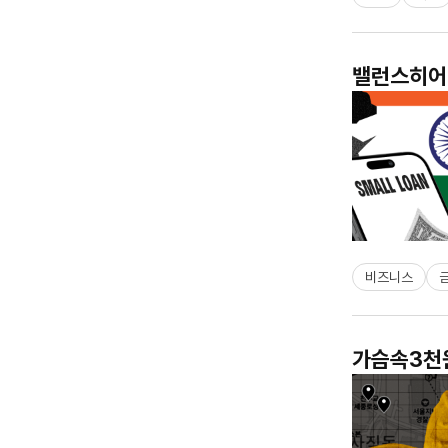
밸런스히어로
비즈니스
가슴속3천원