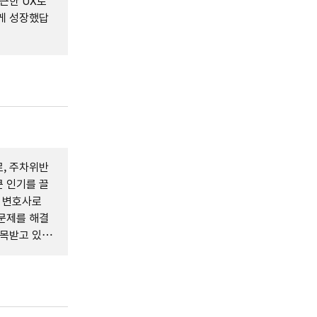
근한 UX로
게 성장했답
로, 주차위반
 인기를 끌
I 변호사로
문제를 해결
주목받고 있