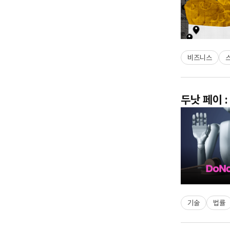
비즈니스
두낫 페이 
기술
법률