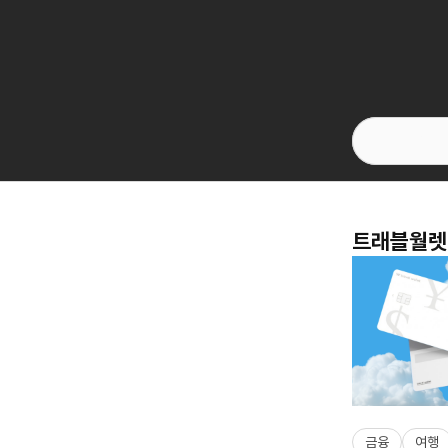
트래블월렛 
금융
여행