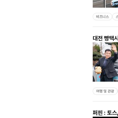
비즈니스
대전 빵택시
여행 및 관광
퍼핀 : 토