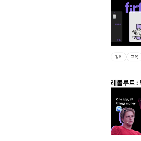
경제
교육
레볼루트 :