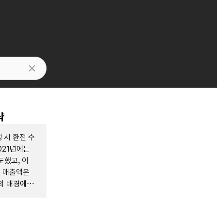
략
 시 환전 수
021년에는
도했고, 이
에 매출액은
공의 배경에는
, 그리고 차