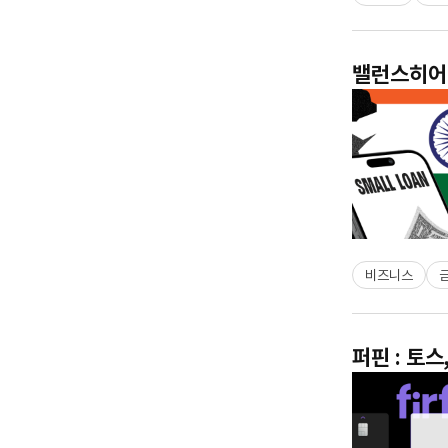
밸런스히어로
비즈니스
퍼핀 : 토