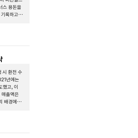
너스 용돈을
를 기록하고
략
 시 환전 수
021년에는
도했고, 이
에 매출액은
공의 배경에는
, 그리고 차