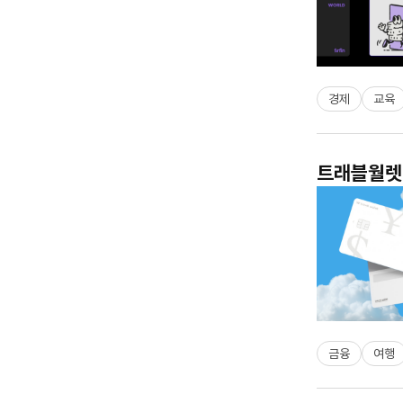
경제
교육
트래블월렛 
금융
여행