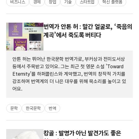
비즈니스
경제
창업
기술
스타트업
혁신 플랫폼
번역가 안톤 허 : 말간 얼굴로, ‘죽음의
계곡’에서 죽도록 버티다
안톤 허는 뛰어난 한국문학 번역가로, 부커상과 전미도서상
등에서 주목받고 있어요. 그는 최근 첫 영문 소설 'Toward
Eternity'를 하퍼콜린스와 계약했고, 번역의 창작적 가치를
강조하며 번역계의 더 나은 대우를 위해 목소리를 높이고 있
어요.
문학
한국문학
번역
캉골 : 발명가 아닌 발견가도 좋은