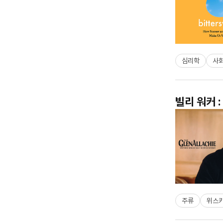
심리학
사
빌리 워커 
주류
위스