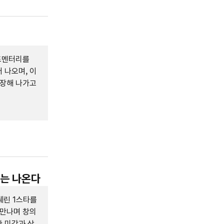
푸드멘터리를
 나오며, 이
확장해 나가고
브는 나온다
쉐린 1스타를
 만나며 창의
 미각과 상