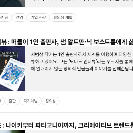
마케팅
경영
기업 전략
창의성 개발
뷰 : 떠돌이 1인 출판사, 샘 알트만·닉 보스트롬에게 
서범상 작가는 1인 출판사로서 세계를 여행하며 다양한
뷰하고 있어요. 그는 '노마드 인터뷰'라는 무크지를 통해
에 얽매이지 않는 창의적 인물들의 이야기를 전해준답니
뷰
출판
자기계발
창의성
 : 나이키부터 파타고니아까지, 크리에이티브 트렌드