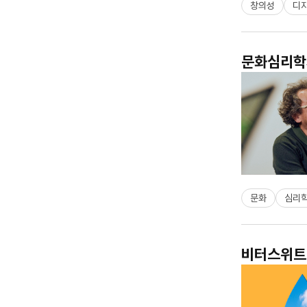
창의성
디
문화심리학자
문화
심리
비터스위트 