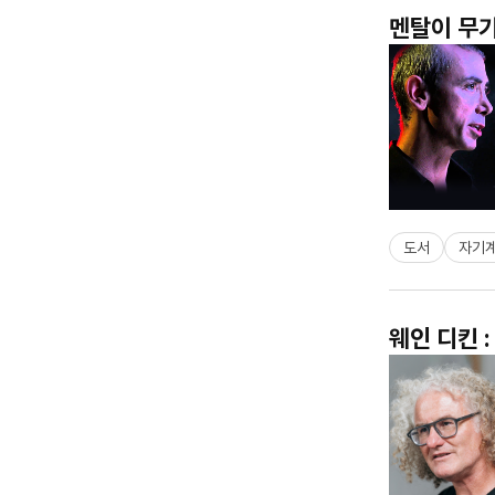
멘탈이 무기
도서
자기
웨인 디킨 