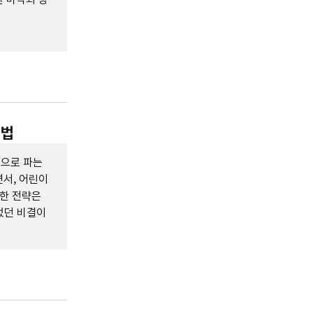
 법
품으로 파는
면서, 어린이
러한 전략은
었던 비결이