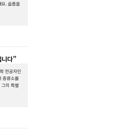
요. 슬픔을
닙니다”
화학 전공자인
러 증류소를
 그의 특별