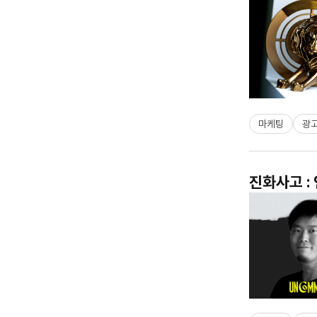
마케팅
광
진화사고 :