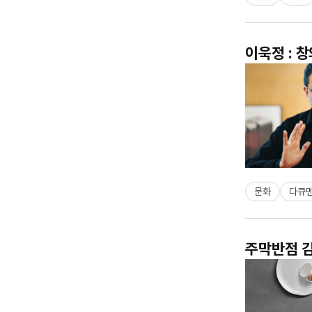
이욱정 : 창
문화
다큐
주막반점 김