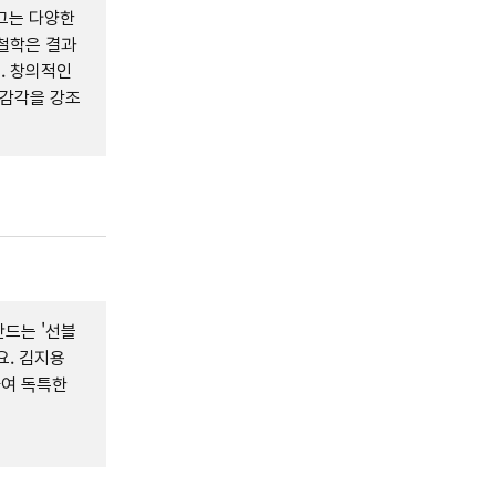
 그는 다양한
철학은 결과
. 창의적인
 감각을 강조
드는 '선블
요. 김지용
하여 독특한