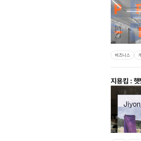
비즈니스
지용킴 : 