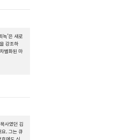
희녹'은 새로
'을 강조하
 차별화된 마
 목사였던 김
요. 그는 큐
보호에도 신