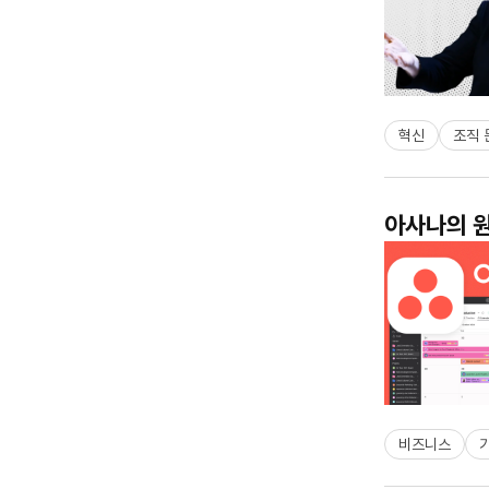
혁신
조직 
아사나의 원
비즈니스