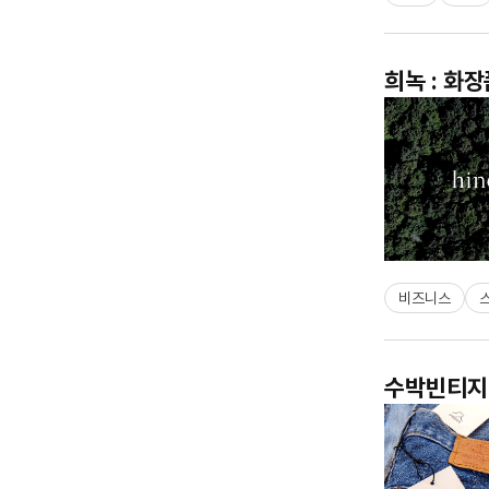
희녹 : 화
비즈니스
수박빈티지 