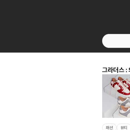
그라더스 :
패션
뷰티