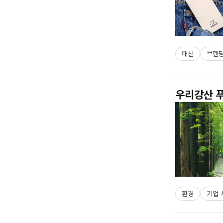
패션
브랜
우리강산 푸
환경
기업 