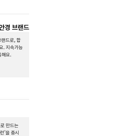
 안경 브랜드
랜드로, 합
요. 지속가능
특해요.
실로 만드는
리런'을 중시