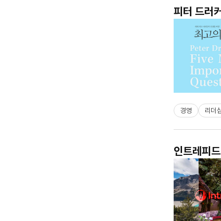
피터 드러커
경영
리더
인트레피드 