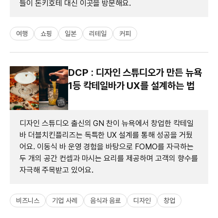
들이 돈키호테 대신 이곳을 방문해요.
여행
쇼핑
일본
리테일
커피
DCP : 디자인 스튜디오가 만든 뉴욕
1등 칵테일바가 UX를 설계하는 법
디자인 스튜디오 출신의 GN 찬이 뉴욕에서 창업한 칵테일
바 더블치킨플리즈는 독특한 UX 설계를 통해 성공을 거뒀
어요. 이동식 바 운영 경험을 바탕으로 FOMO를 자극하는
두 개의 공간 컨셉과 마시는 요리를 제공하며 고객의 향수를
자극해 주목받고 있어요.
비즈니스
기업 사례
음식과 음료
디자인
창업