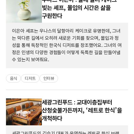
빚는 셰프, 몰입의 시간은 삶을
구원한다
이은아 셰프는 우나스의 달항아리 케이크로 유명한데, 그녀
는 막다른 길에서 오히려 새로운 기회를 찾으며, 몰입과 정
성을 통해 독창적인 한국식 디저트를 창조했어요. 그녀의 여
정은 인생의 다양한 경험들이 어떻게 독특한 길을 만들어낼
수 있는지 보여줘요.
음식
디저트
인터뷰
세광그린푸드 : 교대이층집부터
산청숯불가든까지, ‘레트로 한식’을
개척하다
세광그린푸드의 김슬기 대표가 운영하는 레트로 한식 브랜