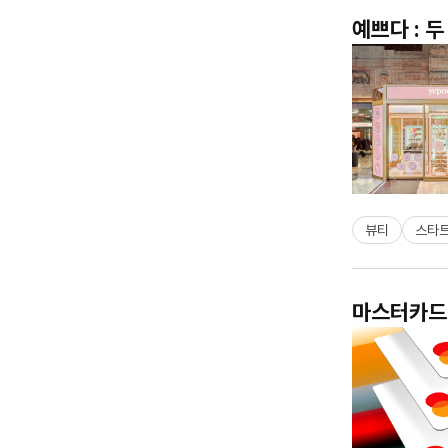
예쁘다 : 
뷰티
스타
마스터카드 