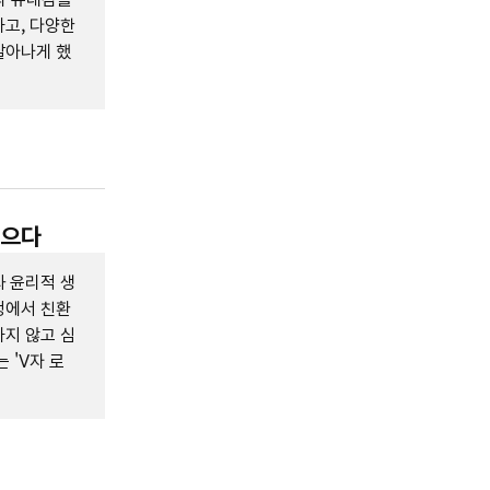
고, 다양한
살아나게 했
모으다
 윤리적 생
정에서 친환
지 않고 심
 'V자 로