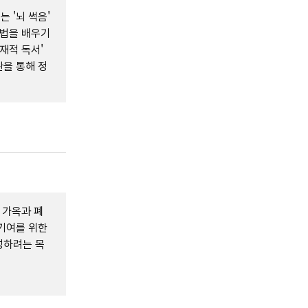
 '뇌 썩음'
 법을 배우기
재적 독서'
을 통해 정
 가옥과 폐
기여를 위한
성하려는 목