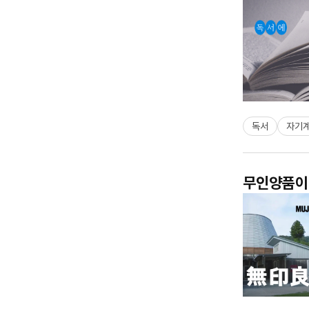
독서
자기
무인양품이 