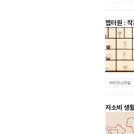
챕터원 : 
라이프스타일
저소비 생활