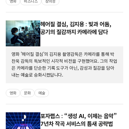
영화
비즈니스
창의성
헤어질 결심, 김지용 : 빛과 어둠,
공기의 질감까지 카메라에 담다
영화 '헤어질 결심'의 김지용 촬영감독은 카메라를 통해 박
찬욱 감독의 독보적인 시각적 비전을 구현했어요. 그의 작업
은 카메라를 단순한 기록 도구가 아닌, 감성과 질감을 담아
내는 예술로 승화시켰답니다.
영화
문화
예술
포자랩스 : “생성 AI, 이제는 음악”
7년차 작곡 서비스의 틈새 공략법