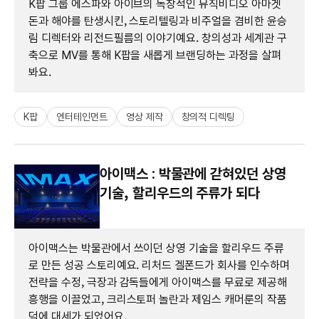
K팝 그룹 에스파와 아이브의 독창적인 뮤직비디오 아마겟
돈과 해야를 탄생시킨, 스토리텔링과 비주얼을 겸비한 윤승
림 디렉터와 리전드필름의 이야기예요. 창의성과 세계관 구
축으로 MV를 통해 K팝을 새롭게 브랜딩하는 과정을 살펴
봐요.
K팝
엔터테인먼트
영상 제작
창의적 디렉팅
아이맥스 : 박물관에 갇혀있던 상영
기술, 할리우드의 주류가 되다
아이맥스는 박물관에서 쓰이던 상영 기술을 할리우드 주류
로 만든 성공 스토리예요. 리처드 겔폰드가 회사를 인수하며
전략을 수정, 극장과 감독들에게 아이맥스를 무료로 제공해
흥행을 이끌었고, 크리스토퍼 놀란과 제임스 캐머룬의 작품
덕에 대세가 되었어요.