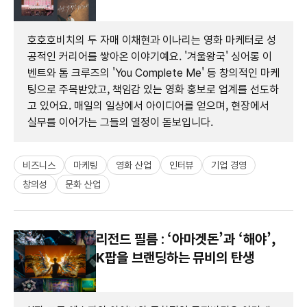
호호호비치의 두 자매 이채현과 이나리는 영화 마케터로 성
공적인 커리어를 쌓아온 이야기예요. '겨울왕국' 싱어롱 이
벤트와 톰 크루즈의 'You Complete Me' 등 창의적인 마케
팅으로 주목받았고, 책임감 있는 영화 홍보로 업계를 선도하
고 있어요. 매일의 일상에서 아이디어를 얻으며, 현장에서
실무를 이어가는 그들의 열정이 돋보입니다.
비즈니스
마케팅
영화 산업
인터뷰
기업 경영
창의성
문화 산업
리전드 필름 : ‘아마겟돈’과 ‘해야’,
K팝을 브랜딩하는 뮤비의 탄생