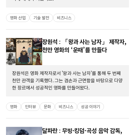
영화 산업
기술 발전
비즈니스
장원석 : 「왕과 사는 남자」 제작자,
천만 영화의 ‘운때’를 만들다
장원석은 영화 제작자로서 '왕과 사는 남자'를 통해 두 번째
천만 관객을 기록했다. 그는 겸손과 근면함을 바탕으로 다양
한 장르에서 성공적인 영화를 만들어왔다.
영화
인터뷰
문화
비즈니스
성공 이야기
달파란 : 무빙·킹덤·곡성 음악 감독,