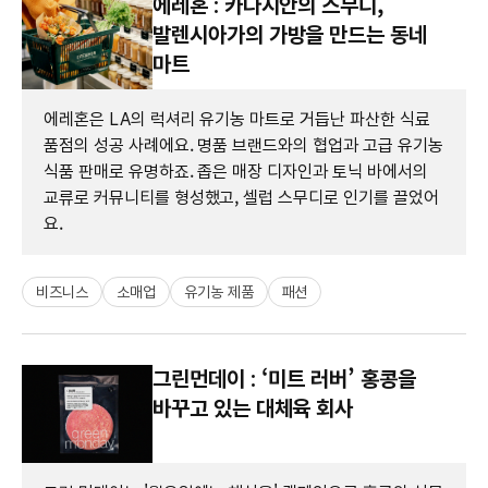
에레혼 : 카다시안의 스무디,
발렌시아가의 가방을 만드는 동네
마트
에레혼은 LA의 럭셔리 유기농 마트로 거듭난 파산한 식료
품점의 성공 사례에요. 명품 브랜드와의 협업과 고급 유기농
식품 판매로 유명하죠. 좁은 매장 디자인과 토닉 바에서의
교류로 커뮤니티를 형성했고, 셀럽 스무디로 인기를 끌었어
요.
비즈니스
소매업
유기농 제품
패션
그린먼데이 : ‘미트 러버’ 홍콩을
바꾸고 있는 대체육 회사