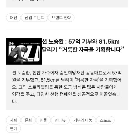
패션
산업 트렌드
브랜드 전략
션 노승환 : 57억 기부와 81.5km
달리기 “거룩한 자극을 기획합니다”
션 노승환, 힙합 가수이자 승일희망재단 공동대표로서 57억
원을 기부했고, 81.5km를 달리며 '거룩한 자극'을 기획했어
요. 그의 스토리텔링을 통한 모금 방식은 많은 사람들에게
영감을 주고, 다양한 선행 캠페인을 성공적으로 이끌었습니
다.
사회
문화
인물
인터뷰
기부와 나눔
스포츠
연예