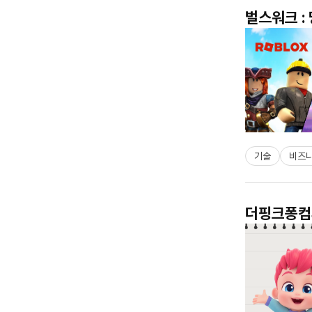
벌스워크 :
기술
비즈
더핑크퐁컴퍼