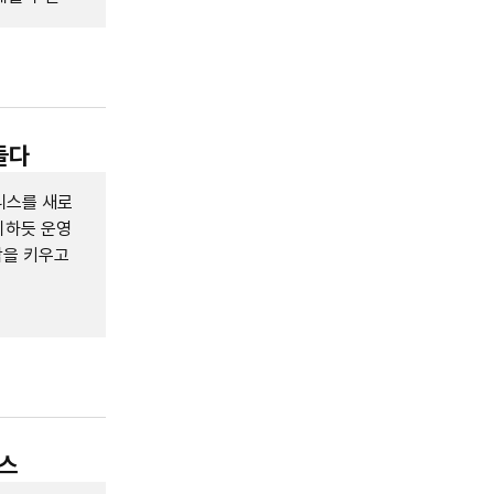
들다
니스를 새로
리하듯 운영
감을 키우고
니스