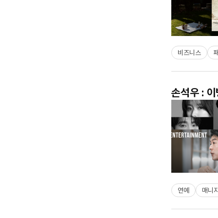
비즈니스
손석우 : 
연예
매니