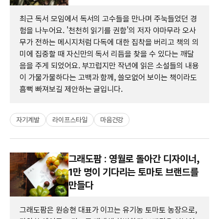
최근 독서 모임에서 독서의 고수들을 만나며 주눅들었던 경
험을 나누어요. '천천히 읽기를 권함'의 저자 야마무라 오사
무가 전하는 메시지처럼 다독에 대한 집착을 버리고 책의 의
미에 집중할 때 자신만의 독서 리듬을 찾을 수 있다는 깨달
음을 주게 되었어요. 부끄럽지만 작년에 읽은 소설들의 내용
이 가물가물하다는 고백과 함께, 쓸모없어 보이는 책이라도
흠뻑 빠져보길 제안하는 글입니다.
자기계발
라이프스타일
마음건강
그래도팜 : 영월로 돌아간 디자이너,
1만 명이 기다리는 토마토 브랜드를
만들다
그래도팜은 원승현 대표가 이끄는 유기농 토마토 농장으로,