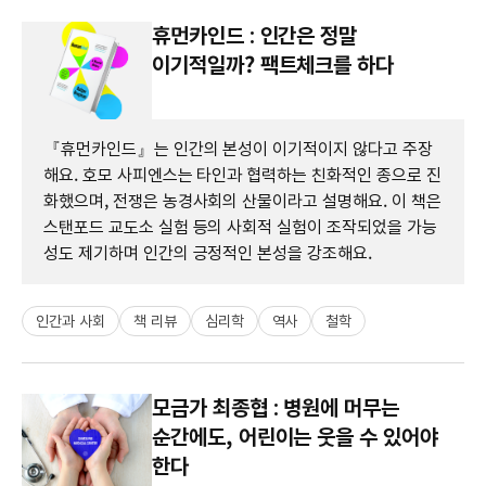
휴먼카인드 : 인간은 정말
이기적일까? 팩트체크를 하다
『휴먼카인드』는 인간의 본성이 이기적이지 않다고 주장
해요. 호모 사피엔스는 타인과 협력하는 친화적인 종으로 진
화했으며, 전쟁은 농경사회의 산물이라고 설명해요. 이 책은
스탠포드 교도소 실험 등의 사회적 실험이 조작되었을 가능
성도 제기하며 인간의 긍정적인 본성을 강조해요.
인간과 사회
책 리뷰
심리학
역사
철학
모금가 최종협 : 병원에 머무는
순간에도, 어린이는 웃을 수 있어야
한다