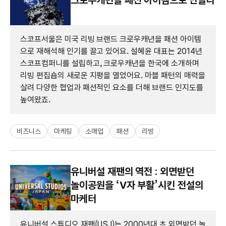
스코프서울은 미국 리빙 브랜드 크로우캐년을 패션 아이템
으로 재해석해 인기를 끌고 있어요. 설혜윤 대표는 2014년
스코프컴퍼니를 설립하고, 크로우캐년을 한국에 소개하며
리빙 편집숍의 새로운 지평을 열었어요. 마블 패턴의 매력을
살려 다양한 협업과 패션적인 요소를 더해 브랜드 인지도를
높여왔죠.
비즈니스
마케팅
소매업
패션
리빙
유니버설 재팬의 역전 : 외면받던
놀이공원을 ‘V자 부활’시킨 전설의
마케터
유니버설 스튜디오 재팬(USJ)는 2000년대 초 외면받던 놀