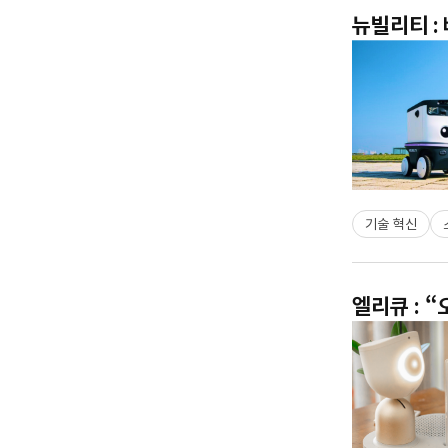
뉴빌리티 :
기술 혁신
엘리큐 : 