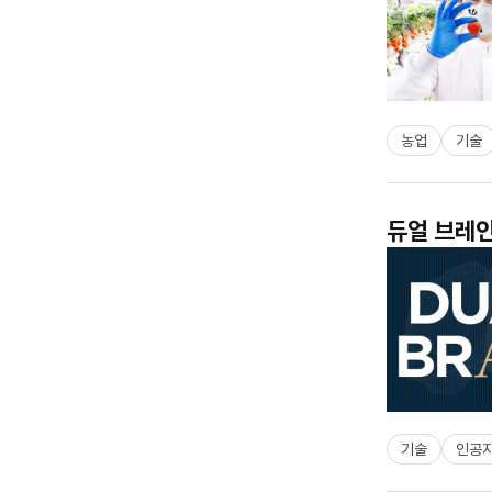
농업
기술
듀얼 브레인
기술
인공