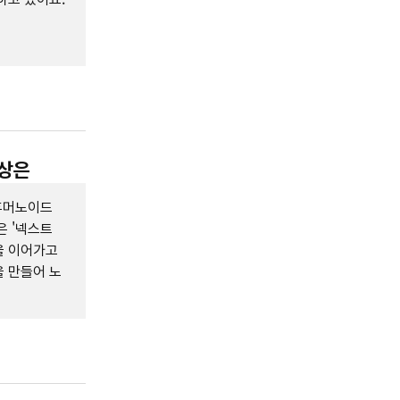
구상은
 휴머노이드
은 '넥스트
을 이어가고
을 만들어 노