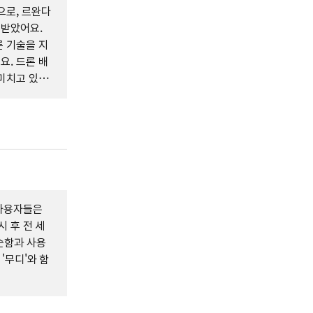
으로, 르완다
목받았어요.
 기술을 지
. 드론 배
미치고 있답
 사용자들은
시 후 전 세
순함과 사용
'무디'와 함