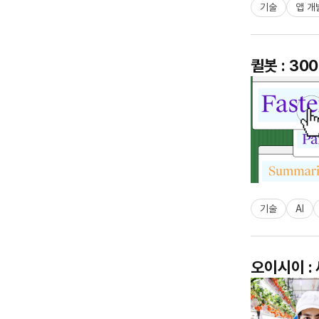
기술
앱 개
퀼봇 : 30
기술
AI
오이시이 :