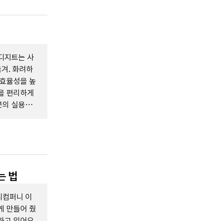
디지트는 사
옮겨. 화려하
 효율성을 높
을 편리하게
봇의 실용성
는 법
디컴퍼니 이
게 만들어 줬
하고 있어요.