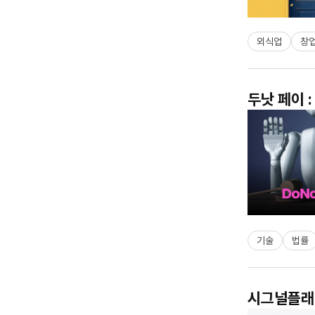
외식업
창
두낫 페이 
기술
법률
시그널플래너