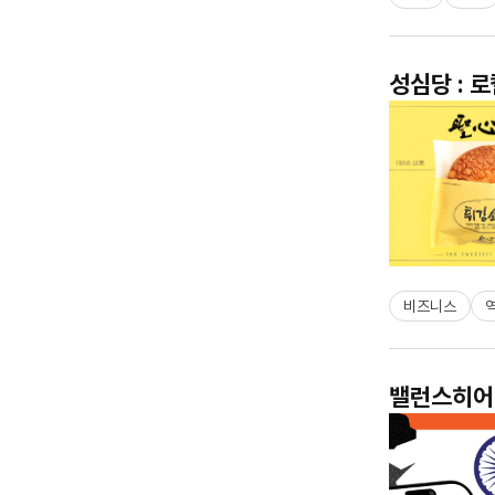
성심당 : 
비즈니스
밸런스히어로