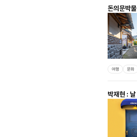
돈의문박물관
여행
문화
박재현 : 