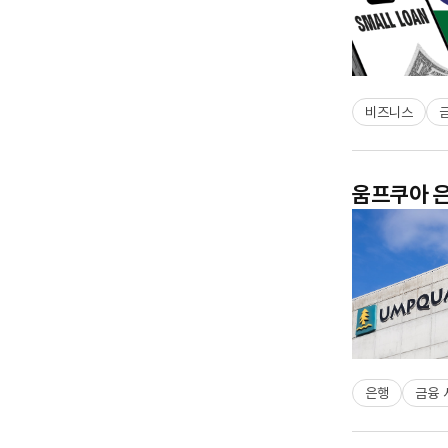
비즈니스
움프쿠아 은
은행
금융 