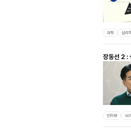
과학
심리
장동선 2 
인터뷰
뇌