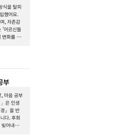
방식을 탈피
도입했어요.
며, 자존감
는 '어르신들
적 변화를 이
 공부
, 마음 공부
알」은 인생
덕경』을 반
니다. 후회
를 빚어내는