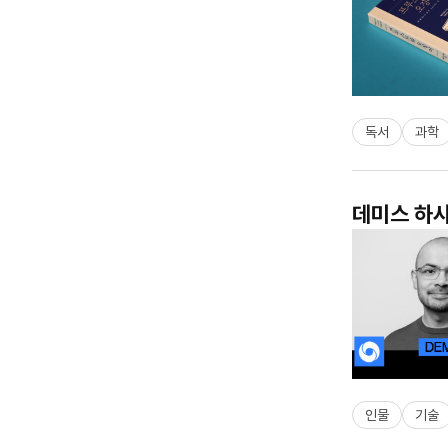
독서
과학
데미스 하사
인물
기술