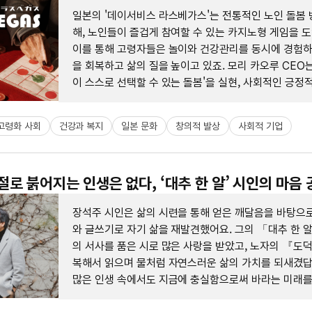
일본의 '데이서비스 라스베가스'는 전통적인 노인 돌봄 
해, 노인들이 즐겁게 참여할 수 있는 카지노형 게임을 
이를 통해 고령자들은 놀이와 건강관리를 동시에 경험하
을 회복하고 삶의 질을 높이고 있죠. 모리 카오루 CEO
이 스스로 선택할 수 있는 돌봄'을 실현, 사회적인 긍정
끌어가고 있어요.
고령화 사회
건강과 복지
일본 문화
창의적 발상
사회적 기업
저절로 붉어지는 인생은 없다, ‘대추 한 알’ 시인의 마음
장석주 시인은 삶의 시련을 통해 얻은 깨달음을 바탕으로
와 글쓰기로 자기 삶을 재발견했어요. 그의 「대추 한 
의 서사를 품은 시로 많은 사랑을 받았고, 노자의 『도
복해서 읽으며 물처럼 자연스러운 삶의 가치를 되새겼답
많은 인생 속에서도 지금에 충실함으로써 바라는 미래
그의 이야기가 감동적이에요.