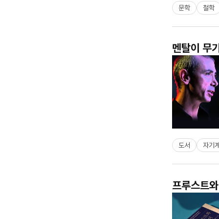
문학
철학
멘탈이 무기
도서
자기
프루스트와 