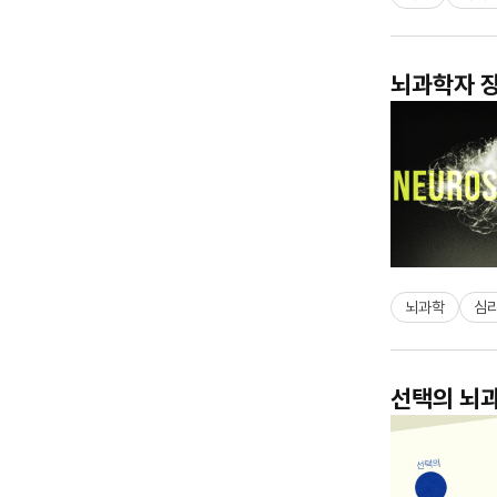
뇌과학자 장
뇌과학
심
선택의 뇌과