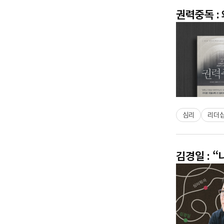
권력중독 :
심리
리더
김경일 : 