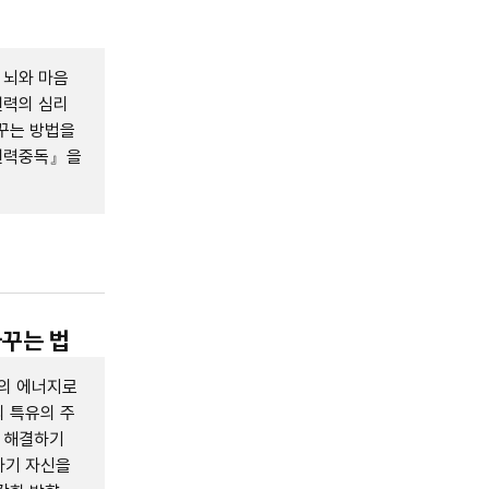
 뇌와 마음
권력의 심리
꾸는 방법을
『권력중독』을
바꾸는 법
의 에너지로
 특유의 주
를 해결하기
자기 자신을