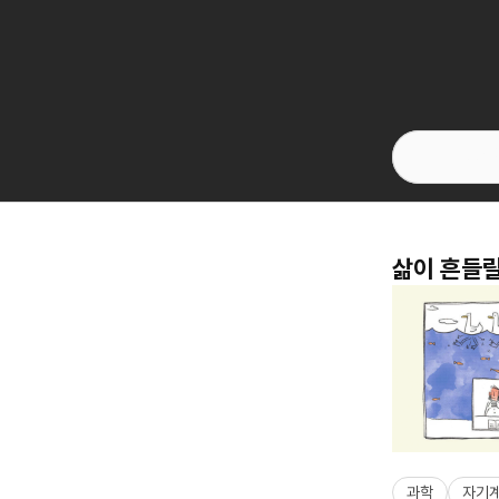
삶이 흔들릴
과학
자기