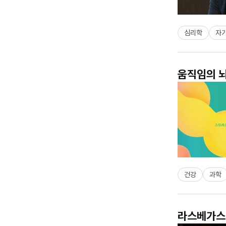
심리학
자
움직임의 뇌
건강
과학
라스베가스 