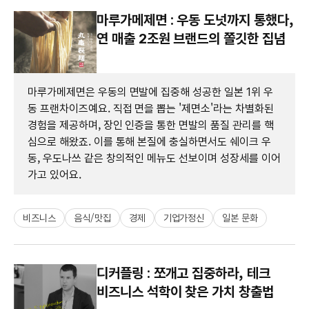
마루가메제면 : 우동 도넛까지 통했다,
연 매출 2조원 브랜드의 쫄깃한 집념
마루가메제면은 우동의 면발에 집중해 성공한 일본 1위 우
동 프랜차이즈예요. 직접 면을 뽑는 '제면소'라는 차별화된
경험을 제공하며, 장인 인증을 통한 면발의 품질 관리를 핵
심으로 해왔죠. 이를 통해 본질에 충실하면서도 쉐이크 우
동, 우도나쓰 같은 창의적인 메뉴도 선보이며 성장세를 이어
가고 있어요.
비즈니스
음식/맛집
경제
기업가정신
일본 문화
디커플링 : 쪼개고 집중하라, 테크
비즈니스 석학이 찾은 가치 창출법