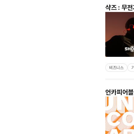
샥즈 : 무
비즈니스
언카피어블 