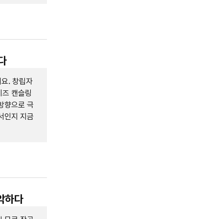
다
요. 창립자
이즈 캔슬링
방향으로 극
서인지 지금
장악하다