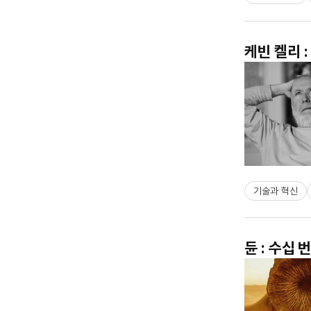
케빈 켈리 
기술과 혁신
듄 : 수십