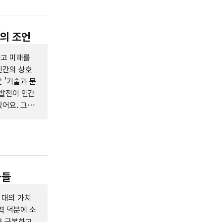
루의 조언
하고 미래를
인간의 상호
 '기술과 문
 발전이 인간
어요. 그는
중심의 기술
AI의 역할을
있어요.
가들
 대의 가치
력 덕분에 소
을 극복하고