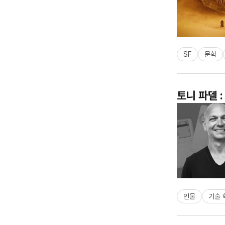
SF
문학
토니 파델 
인물
기술 