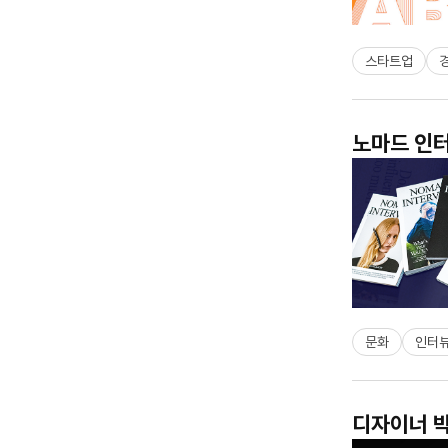
스타트업
노마드 인터
문화
인터
디자이너 박