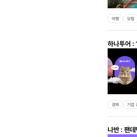
여행
모험
하나투어 :
경제
기업 
나반 : 팬