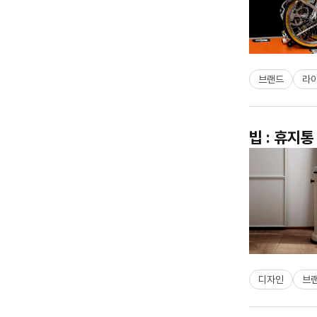
브랜드
라
빕 : 휴지통
디자인
브