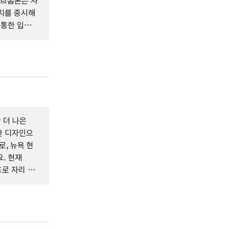
 브롬톤은 사
치를 중시해
 통한 입소문
 더 나은
한 디자인으
로, 뉴욕 현
. 현재
드로 자리 잡