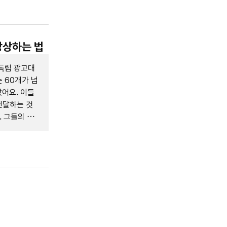
상상하는 법
독립 광고대
 60개가 넘
았어요. 이들
전달하는 것
. 그들의 이