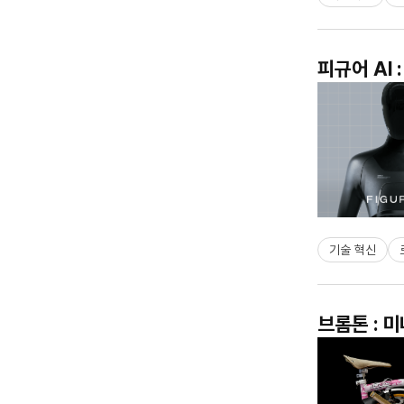
피규어 AI
기술 혁신
브롬톤 : 