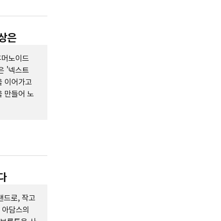
구상은
 휴머노이드
은 '넥스트
을 이어가고
을 만들어 노
다
랜드로, 작고
러 아담스의