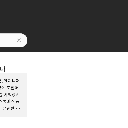
깨다
, 엔지니어
장에 도전해
를 이뤄냈죠.
스쿨버스 공
 유연한 사