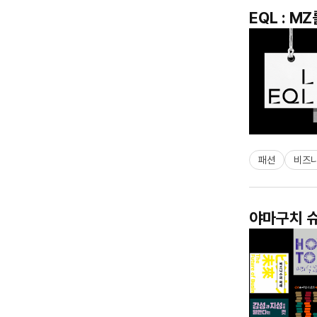
EQL : 
패션
비즈
야마구치 슈