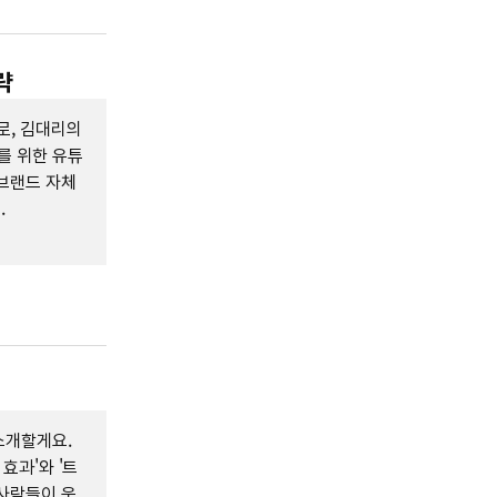
략
로, 김대리의
를 위한 유튜
브랜드 자체
.
소개할게요.
효과'와 '트
사람들이 움