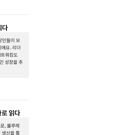
되다
장인들이 모
에요. 리더
 네트워킹도
인 성장을 추
자로 읽다
로, 룰루레
 생산을 통