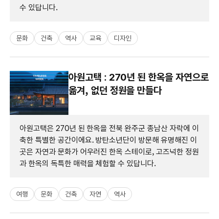
수 있답니다.
문화
건축
역사
교육
디자인
아원고택 : 270년 된 한옥을 자연으로
옮겨, 없던 정원을 만들다
아원고택은 270년 된 한옥을 전북 완주군 종남산 자락에 이
축한 특별한 공간이에요. 방탄소년단이 방문해 유명해진 이
곳은 자연과 문화가 어우러진 한옥 스테이로, 고즈넉한 정원
과 한옥의 독특한 매력을 체험할 수 있답니다.
여행
문화
건축
자연
역사